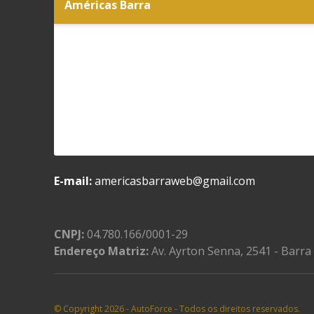
Américas Barra
E-mail:
americasbarraweb@gmail.com
CNPJ:
04.780.166/0001-29
Endereço Matriz:
Av. Ayrton Senna, 2541 - Barra 
© Copyright 2026
-
AutoForce - Todos os direitos reservados.