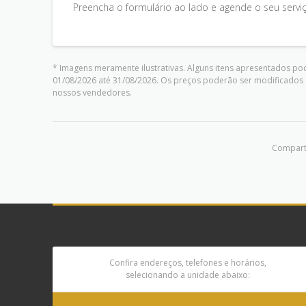
Preencha o formulário ao lado e agende o seu servi
* Imagens meramente ilustrativas. Alguns itens apresentados pod
01/08/2026 até 31/08/2026. Os preços poderão ser modificados 
nossos vendedores.
Comparti
Confira endereços, telefones e horários,
selecionando a unidade abaixo: