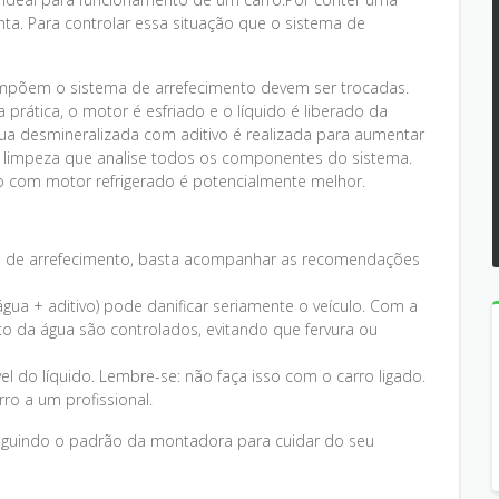
ta. Para controlar essa situação que o sistema de
ompõem o sistema de arrefecimento devem ser trocadas.
prática, o motor é esfriado e o líquido é liberado da
ua desmineralizada com aditivo é realizada para aumentar
de limpeza que analise todos os componentes do sistema.
o com motor refrigerado é potencialmente melhor.
ma de arrefecimento, basta acompanhar as recomendações
(água + aditivo) pode danificar seriamente o veículo. Com a
o da água são controlados, evitando que fervura ou
l do líquido. Lembre-se: não faça isso com o carro ligado.
ro a um profissional.
seguindo o padrão da montadora para cuidar do seu