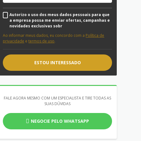
Autorizo o uso dos meus dados pessoais para que
a empresa possa me enviar ofertas, campanhas e
novidades exclusivas sobr
Ao informar meus dados, eu concordo com a
Política de
privacidade
e
termos de uso
.
ESTOU INTERESSADO
FALE AGORA MESMO COM UM ESPECIALISTA E TIRE TODAS AS
SUAS DÚVIDAS
NEGOCIE PELO WHATSAPP