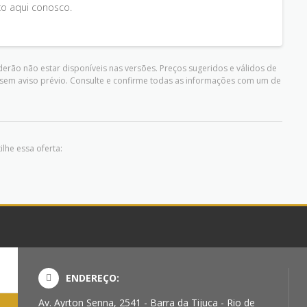
ço aqui conosco.
erão não estar disponíveis nas versões. Preços sugeridos e válidos de
sem aviso prévio. Consulte e confirme todas as informações com um de
lhe essa oferta:
ENDEREÇO:
Av. Ayrton Senna, 2541 - Barra da Tijuca - Rio de