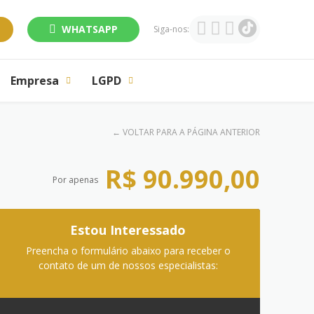
WHATSAPP
Siga-nos:
Empresa
LGPD
←
VOLTAR PARA A PÁGINA ANTERIOR
R$ 90.990,00
Por apenas
Estou Interessado
Preencha o formulário abaixo para receber o
contato de um de nossos especialistas: