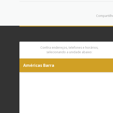
Compartilhe
Confira endereços, telefones e horários,
selecionando a unidade abaixo:
Américas Barra