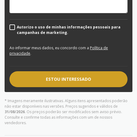
Autorizo o uso de minhas informações pessoais para
campanhas de marketing.
Ao informar meus dados, eu concordo com a
Política de
privacidade
.
ESTOU INTERESSADO
* Imagens meramente ilustrativas. Alguns itens apresentados poderão
não estar disponíveis nas versões. Preços sugeridos e válidos de
31/08/2026
. Os preços poderão ser modificados sem aviso prévio.
Consulte e confirme todas as informações com um de nossos
vendedores.