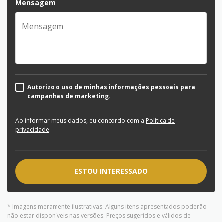
Mensagem
Autorizo o uso de minhas informações pessoais para
campanhas de marketing.
Ao informar meus dados, eu concordo com a
Política de
privacidade
.
ESTOU INTERESSADO
* Imagens meramente ilustrativas. Alguns itens apresentados poderão
não estar disponíveis nas versões. Preços sugeridos e válidos de