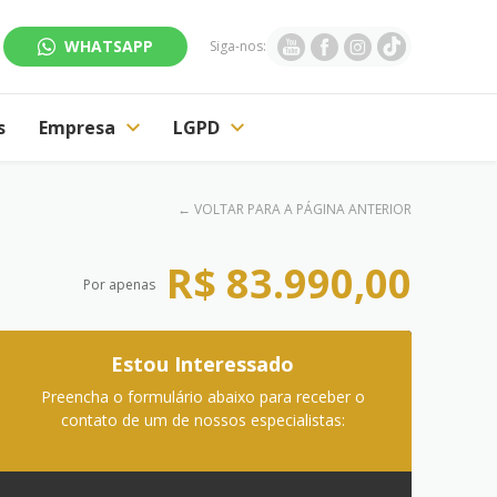
WHATSAPP
Siga-nos:
s
Empresa
LGPD
←
VOLTAR PARA A PÁGINA ANTERIOR
R$ 83.990,00
Por apenas
Estou Interessado
Preencha o formulário abaixo para receber o
contato de um de nossos especialistas: