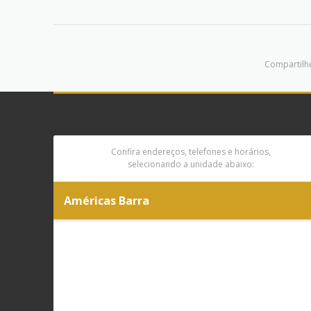
Compartilhe
Confira endereços, telefones e horários,
selecionando a unidade abaixo:
Américas Barra