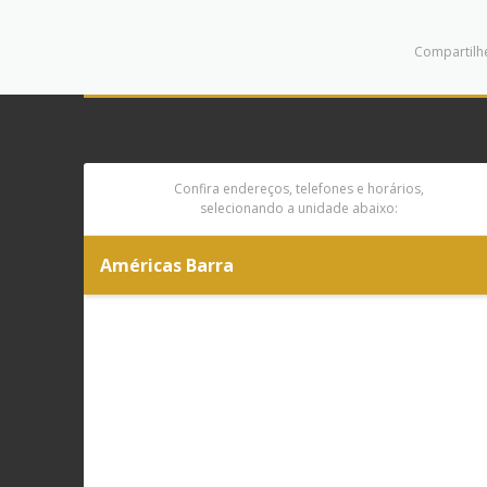
Compartilhe
Confira endereços, telefones e horários,
selecionando a unidade abaixo:
Américas Barra