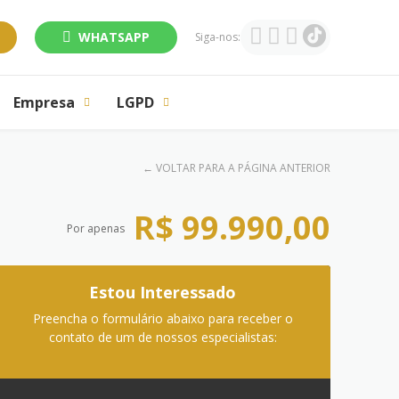
WHATSAPP
Siga-nos:
Empresa
LGPD
←
VOLTAR PARA A PÁGINA ANTERIOR
R$ 99.990,00
Por apenas
Estou Interessado
Preencha o formulário abaixo para receber o
contato de um de nossos especialistas: