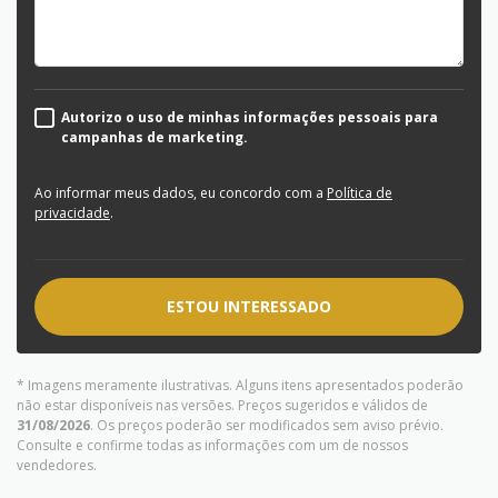
Autorizo o uso de minhas informações pessoais para
campanhas de marketing.
Ao informar meus dados, eu concordo com a
Política de
privacidade
.
ESTOU INTERESSADO
* Imagens meramente ilustrativas. Alguns itens apresentados poderão
não estar disponíveis nas versões. Preços sugeridos e válidos de
31/08/2026
. Os preços poderão ser modificados sem aviso prévio.
Consulte e confirme todas as informações com um de nossos
vendedores.