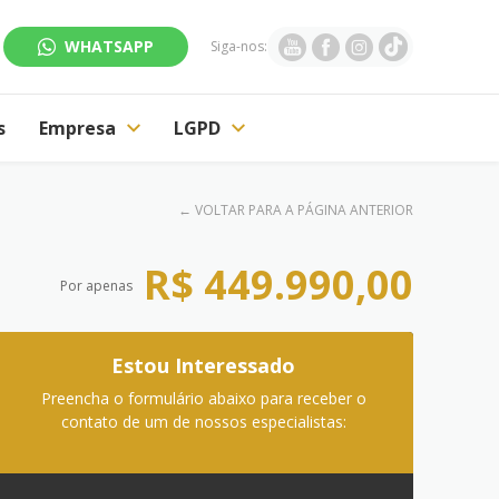
WHATSAPP
Siga-nos:
s
Empresa
LGPD
←
VOLTAR PARA A PÁGINA ANTERIOR
R$ 449.990,00
Por apenas
Estou Interessado
Preencha o formulário abaixo para receber o
contato de um de nossos especialistas: