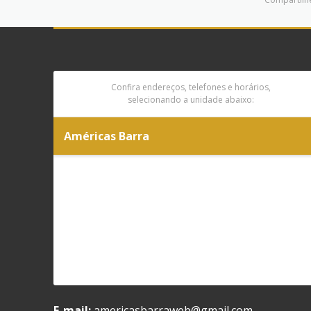
Confira endereços, telefones e horários,
selecionando a unidade abaixo:
Américas Barra
E-mail:
americasbarraweb@gmail.com