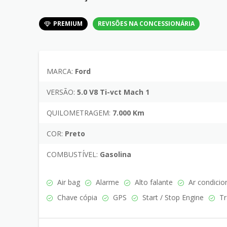
PREMIUM
REVISÕES NA CONCESSIONÁRIA
MARCA:
Ford
VERSÃO:
5.0 V8 Ti-vct Mach 1
QUILOMETRAGEM:
7.000 Km
COR:
Preto
COMBUSTÍVEL:
Gasolina
Air bag
Alarme
Alto falante
Ar condicio
Chave cópia
GPS
Start / Stop Engine
Tr