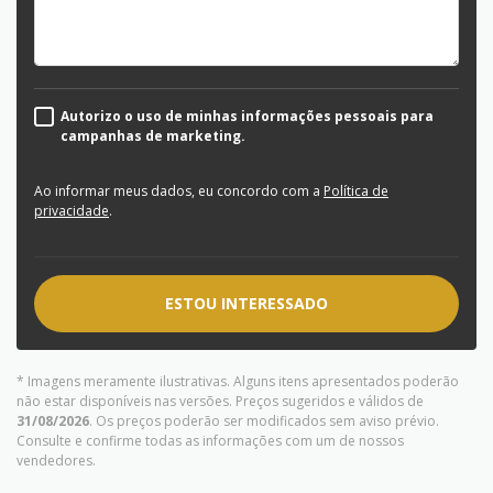
Autorizo o uso de minhas informações pessoais para
campanhas de marketing.
Ao informar meus dados, eu concordo com a
Política de
privacidade
.
ESTOU INTERESSADO
* Imagens meramente ilustrativas. Alguns itens apresentados poderão
não estar disponíveis nas versões. Preços sugeridos e válidos de
31/08/2026
. Os preços poderão ser modificados sem aviso prévio.
Consulte e confirme todas as informações com um de nossos
vendedores.