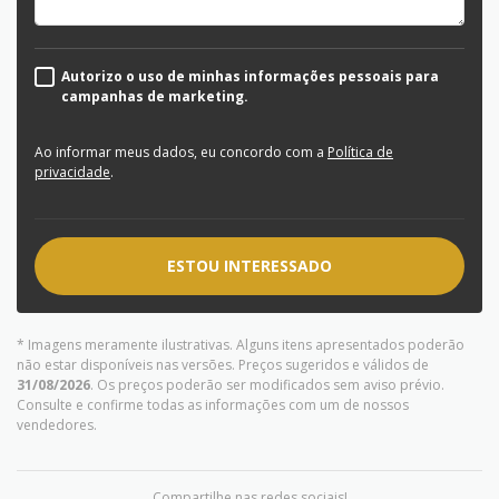
Autorizo o uso de minhas informações pessoais para
campanhas de marketing.
Ao informar meus dados, eu concordo com a
Política de
privacidade
.
ESTOU INTERESSADO
* Imagens meramente ilustrativas. Alguns itens apresentados poderão
não estar disponíveis nas versões. Preços sugeridos e válidos de
31/08/2026
. Os preços poderão ser modificados sem aviso prévio.
Consulte e confirme todas as informações com um de nossos
vendedores.
Compartilhe nas redes sociais!