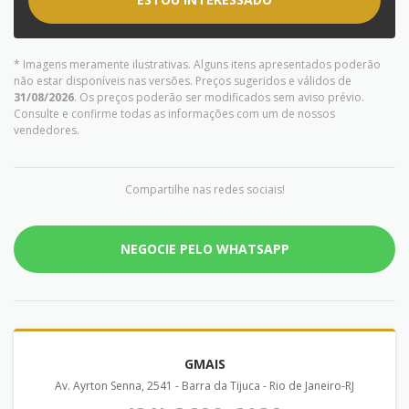
* Imagens meramente ilustrativas. Alguns itens apresentados poderão
não estar disponíveis nas versões. Preços sugeridos e válidos de
31/08/2026
. Os preços poderão ser modificados sem aviso prévio.
Consulte e confirme todas as informações com um de nossos
vendedores.
Compartilhe nas redes sociais!
NEGOCIE PELO WHATSAPP
GMAIS
Av. Ayrton Senna, 2541 - Barra da Tijuca - Rio de Janeiro-RJ