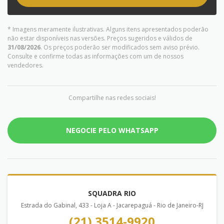
* Imagens meramente ilustrativas. Alguns itens apresentados poderão
não estar disponíveis nas versões. Preços sugeridos e válidos de
31/08/2026
. Os preços poderão ser modificados sem aviso prévio.
Consulte e confirme todas as informações com um de nossos
vendedores.
Compartilhe nas redes sociais!
NEGOCIE PELO WHATSAPP
SQUADRA RIO
Estrada do Gabinal, 433 - Loja A - Jacarepaguá - Rio de Janeiro-RJ
(21) 3514-9920