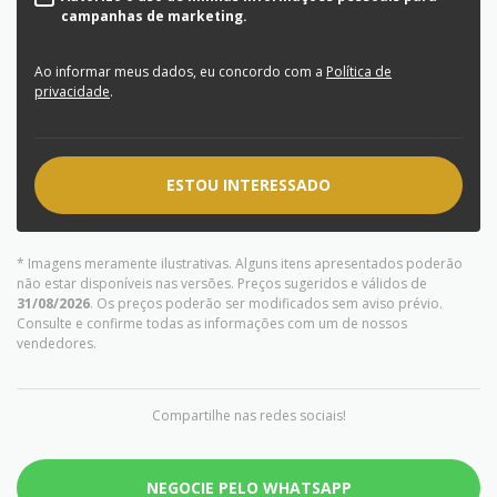
campanhas de marketing.
Ao informar meus dados, eu concordo com a
Política de
privacidade
.
ESTOU INTERESSADO
* Imagens meramente ilustrativas. Alguns itens apresentados poderão
não estar disponíveis nas versões. Preços sugeridos e válidos de
31/08/2026
. Os preços poderão ser modificados sem aviso prévio.
Consulte e confirme todas as informações com um de nossos
vendedores.
Compartilhe nas redes sociais!
NEGOCIE PELO WHATSAPP