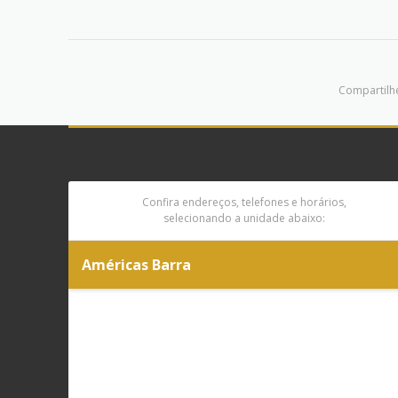
Compartilhe
Confira endereços, telefones e horários,
selecionando a unidade abaixo:
Américas Barra