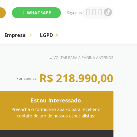
WHATSAPP
Siga-nos:
Empresa
LGPD
←
VOLTAR PARA A PÁGINA ANTERIOR
R$ 218.990,00
Por apenas
Estou Interessado
Preencha o formulário abaixo para receber o
contato de um de nossos especialistas: