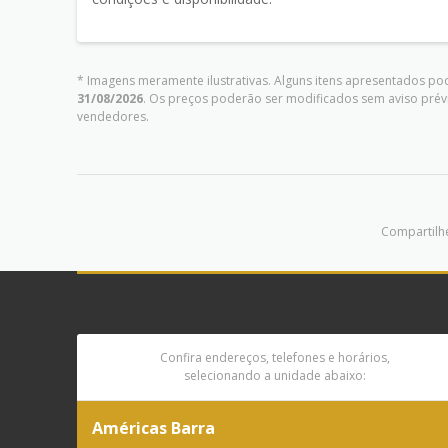
* Imagens meramente ilustrativas. Alguns itens apresentados pod
31/08/2026
. Os preços poderão ser modificados sem aviso prév
vendedores.
Compartilhe
Confira endereços, telefones e horários,
selecionando a unidade abaixo:
Américas Barra