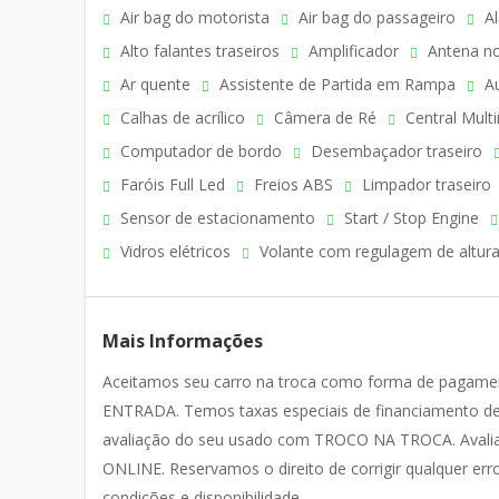
Air bag do motorista
Air bag do passageiro
Al
Alto falantes traseiros
Amplificador
Antena no
Ar quente
Assistente de Partida em Rampa
Au
Calhas de acrílico
Câmera de Ré
Central Multi
Computador de bordo
Desembaçador traseiro
Faróis Full Led
Freios ABS
Limpador traseiro
Sensor de estacionamento
Start / Stop Engine
Vidros elétricos
Volante com regulagem de altur
Mais Informações
Aceitamos seu carro na troca como forma de pagame
ENTRADA. Temos taxas especiais de financiamento de
avaliação do seu usado com TROCO NA TROCA. Avali
ONLINE. Reservamos o direito de corrigir qualquer erro
condições e disponibilidade.