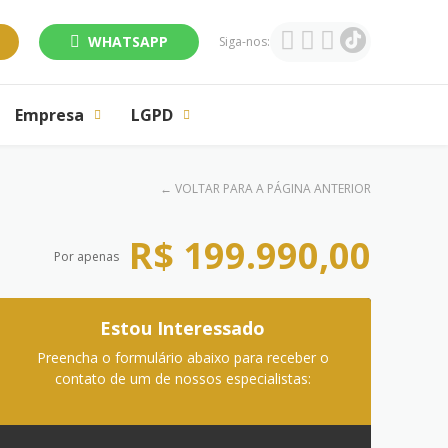
WHATSAPP
Siga-nos:
Empresa
LGPD
←
VOLTAR PARA A PÁGINA ANTERIOR
R$ 199.990,00
Por apenas
Estou Interessado
Preencha o formulário abaixo para receber o
contato de um de nossos especialistas: