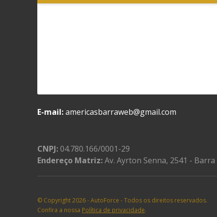
E-mail:
americasbarraweb@gmail.com
CNPJ:
04.780.166/0001-29
Endereço Matriz:
Av. Ayrton Senna, 2541 - Barra 
© Copyright 2026
-
AutoForce - Todos os direitos reservados.
Confira a nossa
Política de privacidade
.