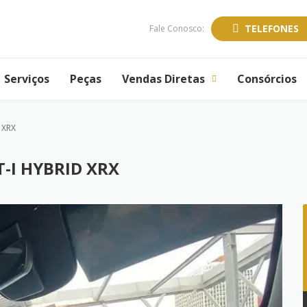
TELEFONES
Fale Conosco:
Serviços
Peças
Vendas Diretas
Consórcios
 XRX
T-I HYBRID XRX