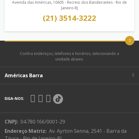
Avenida das Américas, 10605 - Recreio dos Bandeirantes - Rio de
Janeiro-RJ
(21) 3514-3222
Confira endereços, telefones e horários, selecionando a
unidade abaixo:
Américas Barra
SIGA-NOS:
CNPJ:
04.780.166/0001-29
Endereço Matriz:
Av. Ayrton Senna, 2541 - Barra da
Tijuca - Rio de Janeiro-RJ