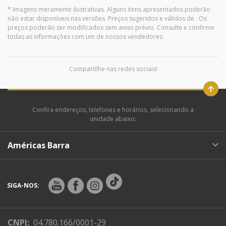
* Imagens meramente ilustrativas. Alguns itens apresentados poderão
não estar disponíveis nas versões. Preços sugeridos e válidos de
. Os
preços poderão ser modificados sem aviso prévio. Consulte e confirme
todas as informações com um de nossos vendedores.
Compartilhe nas redes sociais!
Confira endereços, telefones e horários, selecionando a
unidade abaixo:
Américas Barra
SIGA-NOS:
CNPJ:
04.780.166/0001-29