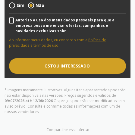
Sim
Não
Autorizo o uso dos meus dados pessoais para que a
empresa possa me enviar ofertas, campanhas e
novidades exclusivas sobr
Ao informar meus dados, eu concordo com a
Política de
privacidade
e
termos de uso
.
ESTOU INTERESSADO
* Imagens meramente ilustrativas. Alguns itens apresentados poderão
não estar disponíveis nas versões. Preços sugeridos e válidos de
09/07/2026 até 12/08/2026
Os preços poderão ser modificados sem
aviso prévio. Consulte e confirme todas as informações com um de
nossos vendedores.
Compartilhe essa oferta: