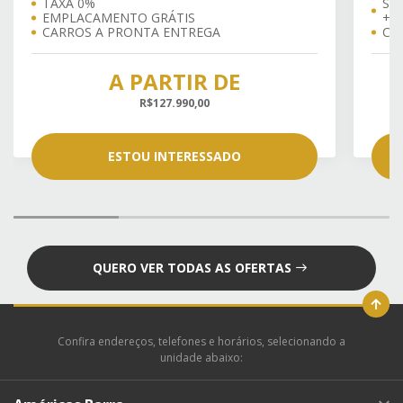
TAXA 0%
SU
EMPLACAMENTO GRÁTIS
+ 
CARROS A PRONTA ENTREGA
⁠C
A PARTIR DE
R$127.990,00
ESTOU INTERESSADO
QUERO VER TODAS AS OFERTAS
Confira endereços, telefones e horários, selecionando a
unidade abaixo: