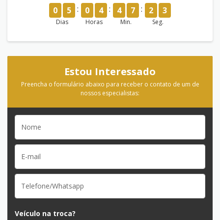
0
5
0
4
4
7
2
3
Dias
Horas
Min.
Seg.
Estou Interessado
Preencha o formulário abaixo para receber o contato de um de
nossos especialistas:
Veículo na troca?