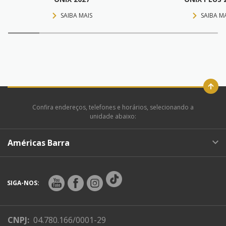
SAIBA MAIS
SAIBA M
Confira endereços, telefones e horários, selecionando a
unidade abaixo:
Américas Barra
SIGA-NOS:
CNPJ:
04.780.166/0001-29