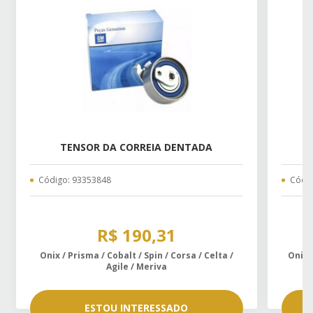
TENSOR DA CORREIA DENTADA
A
Código: 93353848
Códig
R$ 190,31
Onix / Prisma / Cobalt / Spin / Corsa / Celta /
Onix /
Agile / Meriva
ESTOU INTERESSADO