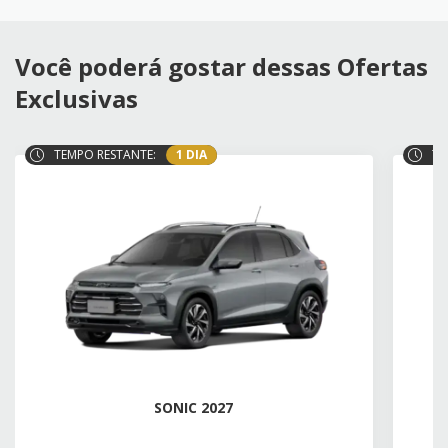
Você poderá gostar dessas Ofertas
Exclusivas
TEMPO RESTANTE:
1 DIA
TE
SONIC 2027