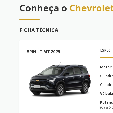
Conheça o
Chevrole
FICHA TÉCNICA
ESPECI
SPIN LT MT 2025
Motor
Cilindr
Cilindr
Válvul
Potênc
(G) a 5