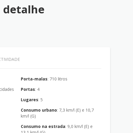
 detalhe
TIVIDADE
Porta-malas
: 710 litros
ocidades
Portas
: 4
Lugares
: 5
Consumo urbano
: 7,3 km/l (E) e 10,7
km/l (G)
Consumo na estrada
: 9,0 km/l (E) e
13,1 km/l (G)