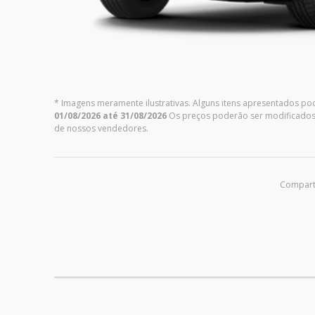
* Imagens meramente ilustrativas. Alguns itens apresentados pod
01/08/2026 até 31/08/2026
Os preços poderão ser modificados 
de nossos vendedores.
Comparti