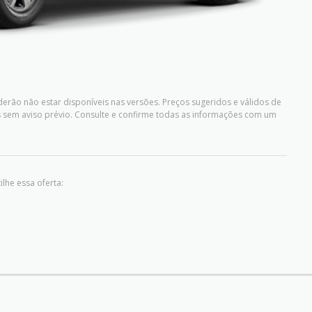
erão não estar disponíveis nas versões. Preços sugeridos e válidos de
sem aviso prévio. Consulte e confirme todas as informações com um
lhe essa oferta: