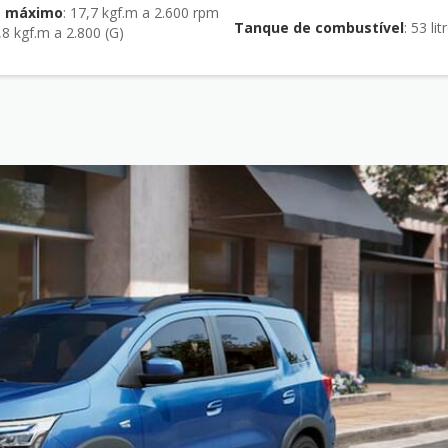
e máximo
: 17,7 kgf.m a 2.600 rpm
Tanque de combustível
: 53 li
,8 kgf.m a 2.800 (G)