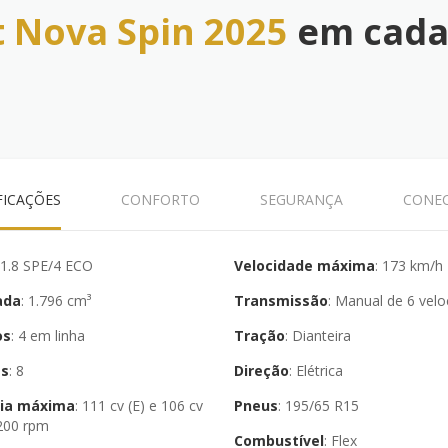
t Nova Spin 2025
em cada
FICAÇÕES
CONFORTO
SEGURANÇA
CONEC
: 1.8 SPE/4 ECO
Velocidade máxima
: 173 km/h
ada
: 1.796 cm³
Transmissão
: Manual de 6 vel
os
: 4 em linha
Tração
: Dianteira
as
: 8
Direção
: Elétrica
ia máxima
: 111 cv (E) e 106 cv
Pneus
: 195/65 R15
.200 rpm
Combustível
: Flex